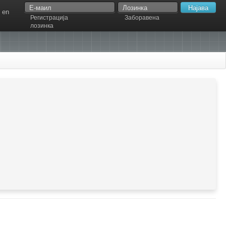
en
Регистрација
Заборавена
лозинка