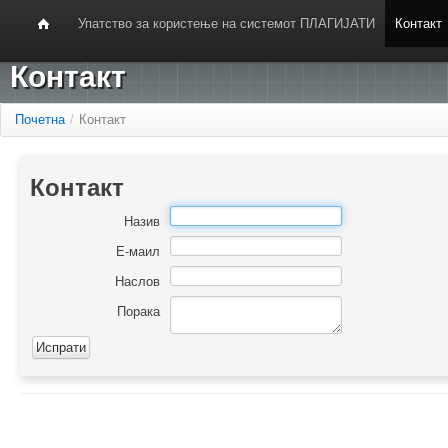
Упатство за користење на системот ПЛАГИЈАТИ
Контакт
Контакт
Почетна
/
Контакт
Контакт
Назив
Е-маил
Наслов
Порака