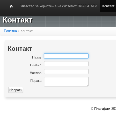
Упатство за користење на системот ПЛАГИЈАТИ
Контакт
Контакт
Почетна
/
Контакт
Контакт
Назив
Е-маил
Наслов
Порака
©
Плагијати
201