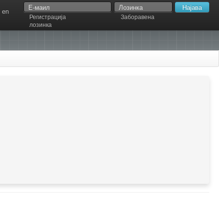
en
Регистрација
Заборавена
лозинка