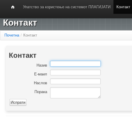
Упатство за користење на системот ПЛАГИЈАТИ
Контакт
Контакт
Почетна
/
Контакт
Контакт
Назив
Е-маил
Наслов
Порака