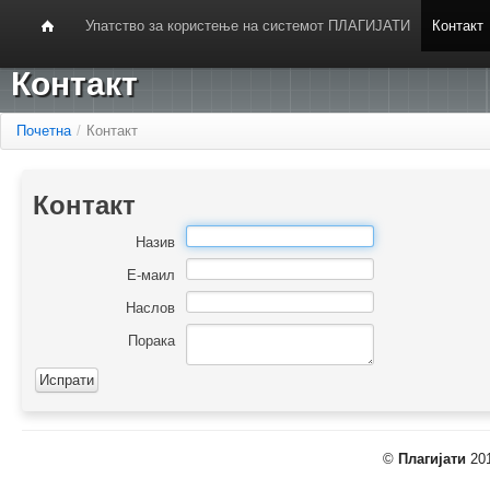
Упатство за користење на системот ПЛАГИЈАТИ
Контакт
Контакт
Почетна
/
Контакт
Контакт
Назив
Е-маил
Наслов
Порака
©
Плагијати
201