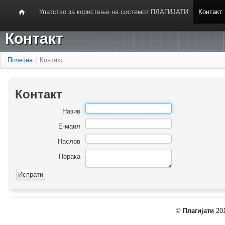
Упатство за користење на системот ПЛАГИЈАТИ
Контакт
Контакт
Почетна
/
Контакт
Контакт
Назив
Е-маил
Наслов
Порака
©
Плагијати
201