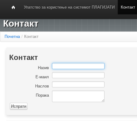
Упатство за користење на системот ПЛАГИЈАТИ
Контакт
Контакт
Почетна
/
Контакт
Контакт
Назив
Е-маил
Наслов
Порака