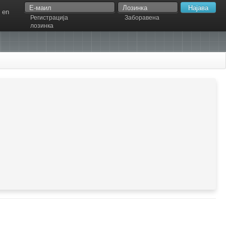
en
Регистрација
Заборавена
лозинка