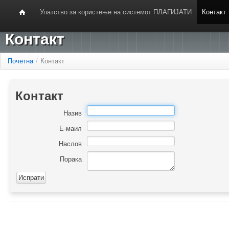
Упатство за користење на системот ПЛАГИЈАТИ
Контакт
Контакт
Почетна
/
Контакт
Контакт
Назив
Е-маил
Наслов
Порака