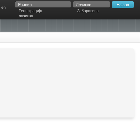
en
Регистрација
Заборавена
лозинка