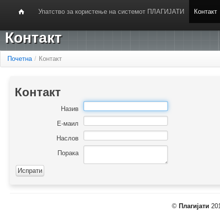
Упатство за користење на системот ПЛАГИЈАТИ
Контакт
Контакт
Почетна
/
Контакт
Контакт
Назив
Е-маил
Наслов
Порака
©
Плагијати
201