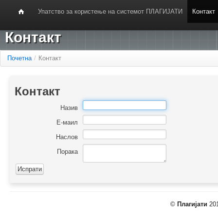
Упатство за користење на системот ПЛАГИЈАТИ
Контакт
Контакт
Почетна
/
Контакт
Контакт
Назив
Е-маил
Наслов
Порака
©
Плагијати
201