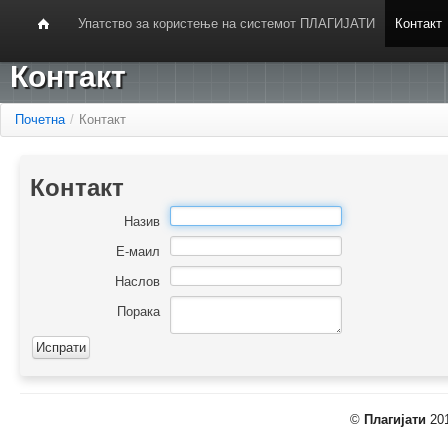
Упатство за користење на системот ПЛАГИЈАТИ
Контакт
Контакт
Почетна
/
Контакт
Контакт
Назив
Е-маил
Наслов
Порака
©
Плагијати
201