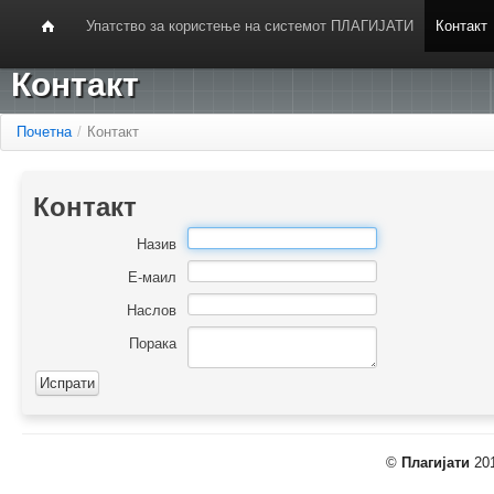
Упатство за користење на системот ПЛАГИЈАТИ
Контакт
Контакт
Почетна
/
Контакт
Контакт
Назив
Е-маил
Наслов
Порака
©
Плагијати
201