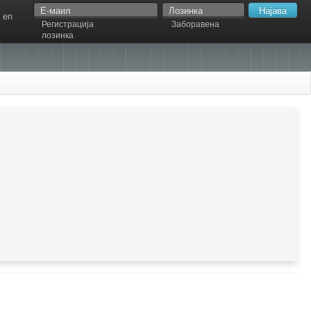
en
Регистрација
Заборавена
лозинка