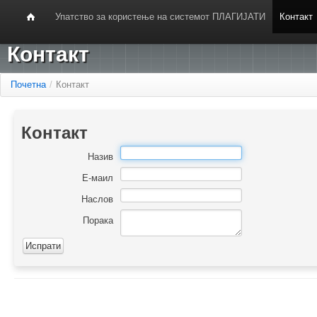
Упатство за користење на системот ПЛАГИЈАТИ
Контакт
Контакт
Почетна
/
Контакт
Контакт
Назив
Е-маил
Наслов
Порака