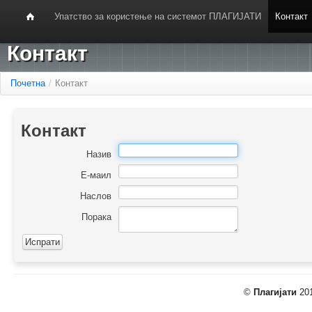
Упатство за користење на системот ПЛАГИЈАТИ
Контакт
Контакт
Почетна
/
Контакт
Контакт
Назив
Е-маил
Наслов
Порака
©
Плагијати
201