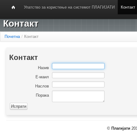
Упатство за користење на системот ПЛАГИЈАТИ
Контакт
Контакт
Почетна
/
Контакт
Контакт
Назив
Е-маил
Наслов
Порака
©
Плагијати
201