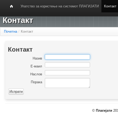
Упатство за користење на системот ПЛАГИЈАТИ
Контакт
Контакт
Почетна
/
Контакт
Контакт
Назив
Е-маил
Наслов
Порака
©
Плагијати
201