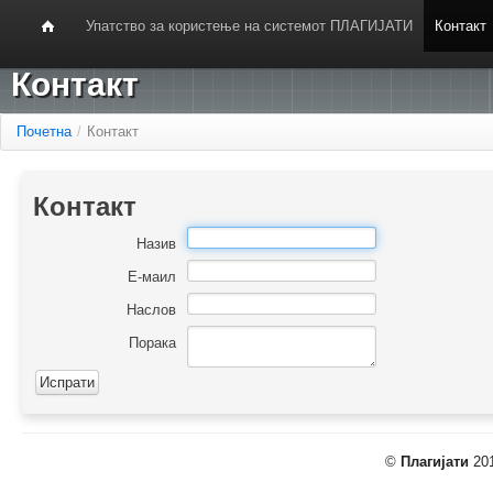
Упатство за користење на системот ПЛАГИЈАТИ
Контакт
Контакт
Почетна
/
Контакт
Контакт
Назив
Е-маил
Наслов
Порака
©
Плагијати
201