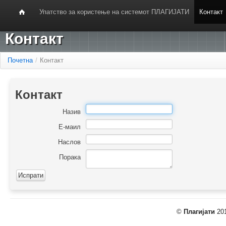
Упатство за користење на системот ПЛАГИЈАТИ
Контакт
Контакт
Почетна
/
Контакт
Контакт
Назив
Е-маил
Наслов
Порака
©
Плагијати
201