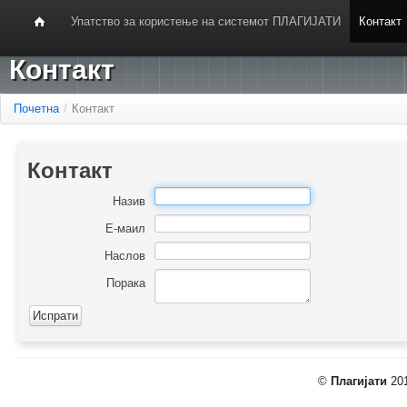
Упатство за користење на системот ПЛАГИЈАТИ
Контакт
Контакт
Почетна
/
Контакт
Контакт
Назив
Е-маил
Наслов
Порака
©
Плагијати
201