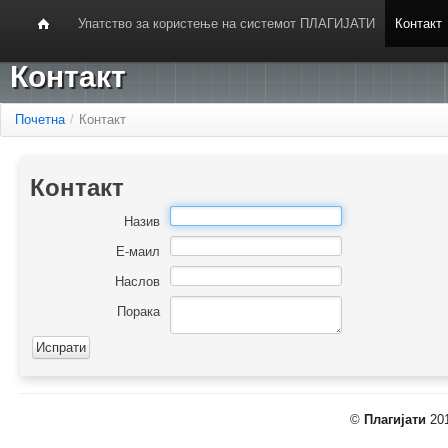
Упатство за користење на системот ПЛАГИЈАТИ
Контакт
Контакт
Почетна
/
Контакт
Контакт
Назив
Е-маил
Наслов
Порака
©
Плагијати
201