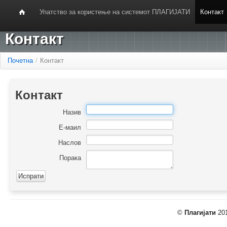
Упатство за користење на системот ПЛАГИЈАТИ
Контакт
Контакт
Почетна
/
Контакт
Контакт
Назив
Е-маил
Наслов
Порака
©
Плагијати
201