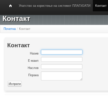
Упатство за користење на системот ПЛАГИЈАТИ
Контакт
Контакт
Почетна
/
Контакт
Контакт
Назив
Е-маил
Наслов
Порака