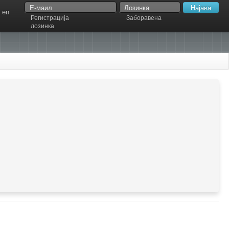
en
Регистрација
Заборавена
лозинка