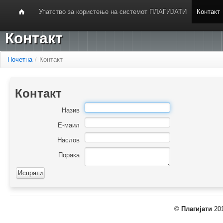
Упатство за користење на системот ПЛАГИЈАТИ
Контакт
Контакт
Почетна
/
Контакт
Контакт
Назив
Е-маил
Наслов
Порака
©
Плагијати
201