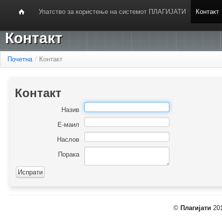
Упатство за користење на системот ПЛАГИЈАТИ
Контакт
Контакт
Почетна
/
Контакт
Контакт
Назив
Е-маил
Наслов
Порака
©
Плагијати
201