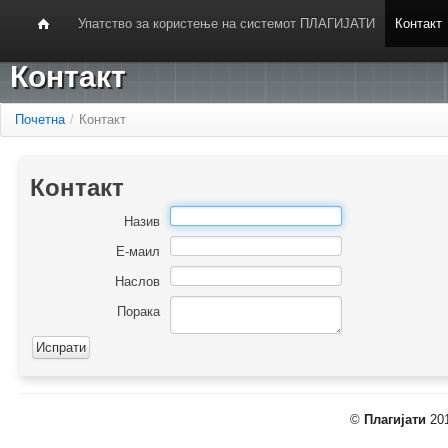
Упатство за користење на системот ПЛАГИЈАТИ
Контакт
Контакт
Почетна
/
Контакт
Контакт
Назив
Е-маил
Наслов
Порака
©
Плагијати
201