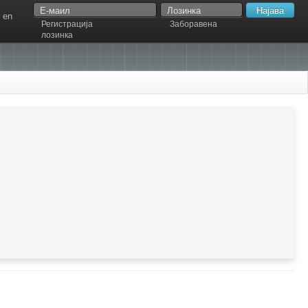
en
Регистрација
Заборавена
лозинка