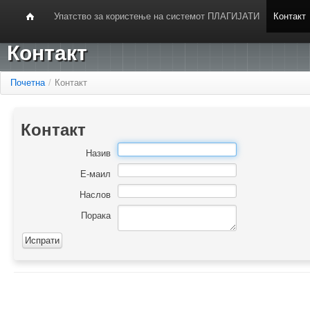
Упатство за користење на системот ПЛАГИЈАТИ
Контакт
Контакт
Почетна
/
Контакт
Контакт
Назив
Е-маил
Наслов
Порака