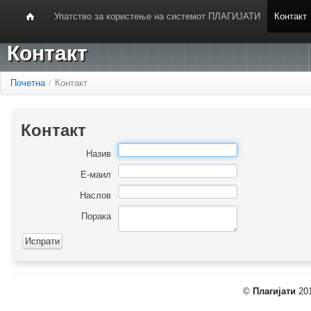
Упатство за користење на системот ПЛАГИЈАТИ
Контакт
Контакт
Почетна
/
Контакт
Контакт
Назив
Е-маил
Наслов
Порака
©
Плагијати
201