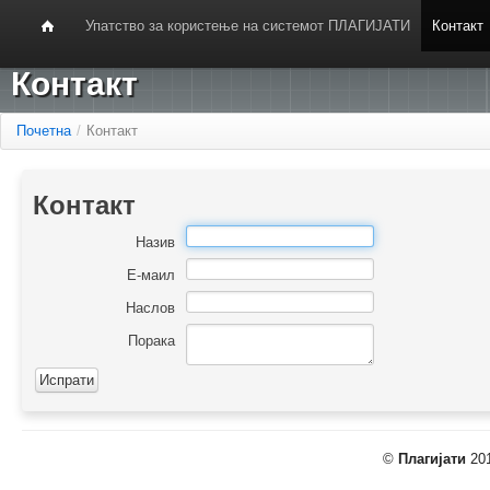
Упатство за користење на системот ПЛАГИЈАТИ
Контакт
Контакт
Почетна
/
Контакт
Контакт
Назив
Е-маил
Наслов
Порака
©
Плагијати
201