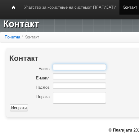
Упатство за користење на системот ПЛАГИЈАТИ
Контакт
Контакт
Почетна
/
Контакт
Контакт
Назив
Е-маил
Наслов
Порака
©
Плагијати
201