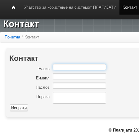
Упатство за користење на системот ПЛАГИЈАТИ
Контакт
Контакт
Почетна
/
Контакт
Контакт
Назив
Е-маил
Наслов
Порака
©
Плагијати
201