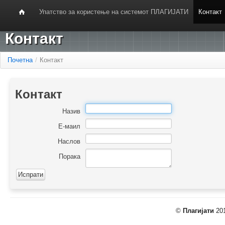
Упатство за користење на системот ПЛАГИЈАТИ
Контакт
Контакт
Почетна
/
Контакт
Контакт
Назив
Е-маил
Наслов
Порака
©
Плагијати
201