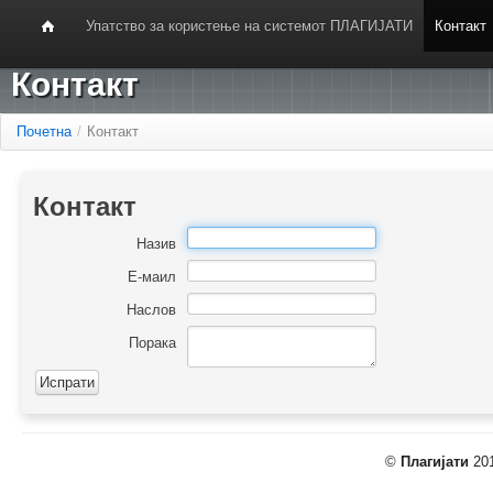
Упатство за користење на системот ПЛАГИЈАТИ
Контакт
Контакт
Почетна
/
Контакт
Контакт
Назив
Е-маил
Наслов
Порака
©
Плагијати
201