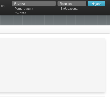
en
Регистрација
Заборавена
лозинка