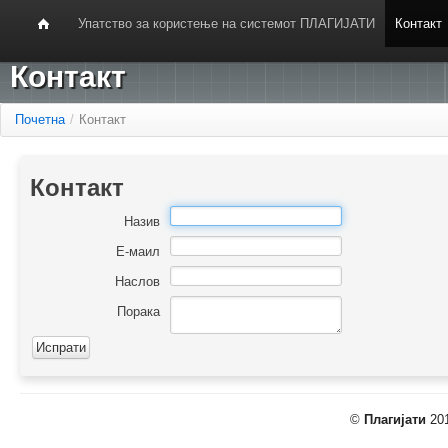
Упатство за користење на системот ПЛАГИЈАТИ
Контакт
Контакт
Почетна
/
Контакт
Контакт
Назив
Е-маил
Наслов
Порака
©
Плагијати
201