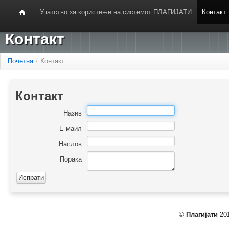
Упатство за користење на системот ПЛАГИЈАТИ
Контакт
Контакт
Почетна
/
Контакт
Контакт
Назив
Е-маил
Наслов
Порака
©
Плагијати
201