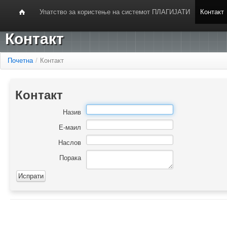
Упатство за користење на системот ПЛАГИЈАТИ
Контакт
Контакт
Почетна
/
Контакт
Контакт
Назив
Е-маил
Наслов
Порака