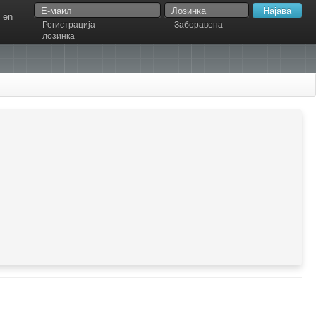
en
Регистрација
Заборавена
лозинка