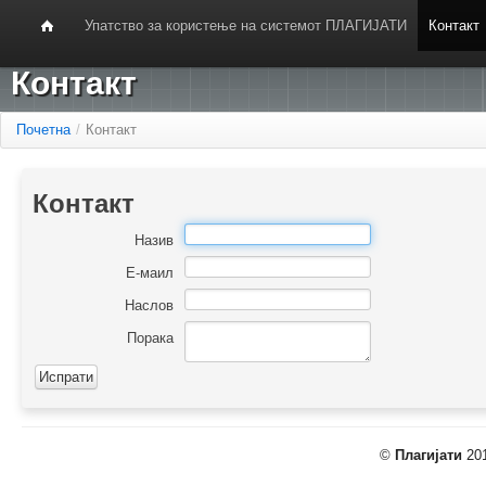
Упатство за користење на системот ПЛАГИЈАТИ
Контакт
Контакт
Почетна
/
Контакт
Контакт
Назив
Е-маил
Наслов
Порака
©
Плагијати
201