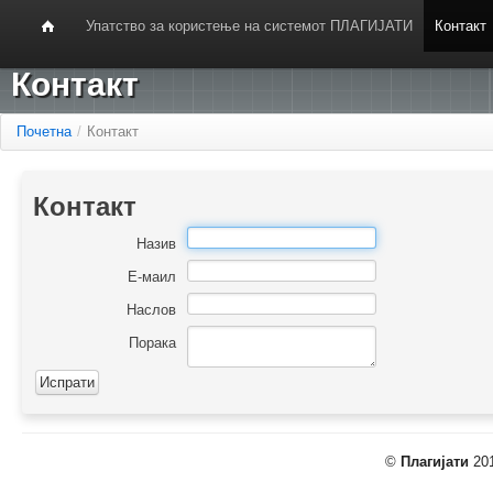
Упатство за користење на системот ПЛАГИЈАТИ
Контакт
Контакт
Почетна
/
Контакт
Контакт
Назив
Е-маил
Наслов
Порака
©
Плагијати
201