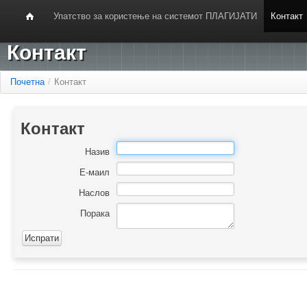
Упатство за користење на системот ПЛАГИЈАТИ
Контакт
Контакт
Почетна
/
Контакт
Контакт
Назив
Е-маил
Наслов
Порака