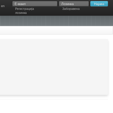
en
Регистрација
Заборавена
лозинка