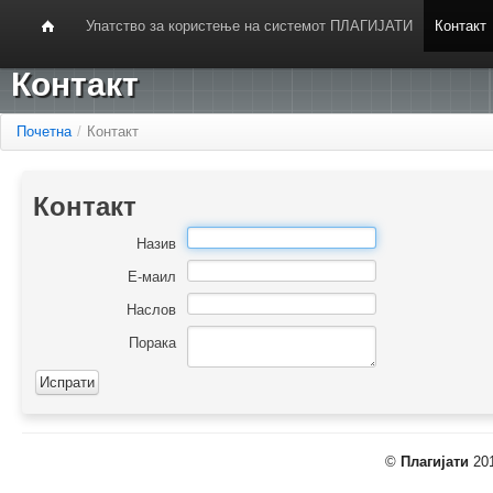
Упатство за користење на системот ПЛАГИЈАТИ
Контакт
Контакт
Почетна
/
Контакт
Контакт
Назив
Е-маил
Наслов
Порака
©
Плагијати
201