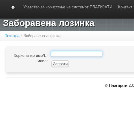
Упатство за користење на системот ПЛАГИЈАТИ
Контакт
Заборавена лозинка
Почетна
/
Заборавена лозинка
Корисничко име/Е-
маил:
©
Плагијати
201