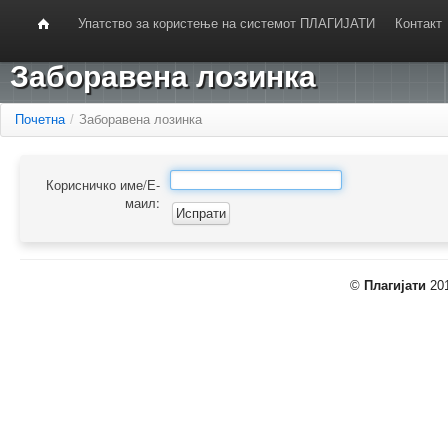
Упатство за користење на системот ПЛАГИЈАТИ
Контакт
Заборавена лозинка
Почетна
/
Заборавена лозинка
Корисничко име/Е-
маил:
©
Плагијати
201