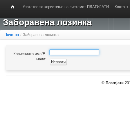
Упатство за користење на системот ПЛАГИЈАТИ
Контакт
Заборавена лозинка
Почетна
/
Заборавена лозинка
Корисничко име/Е-
маил:
©
Плагијати
201