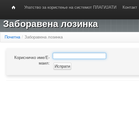
Упатство за користење на системот ПЛАГИЈАТИ
Контакт
Заборавена лозинка
Почетна
/
Заборавена лозинка
Корисничко име/Е-
маил: