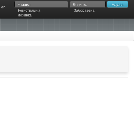
en
Регистрација
Заборавена
лозинка