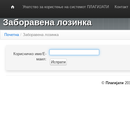
Упатство за користење на системот ПЛАГИЈАТИ
Контакт
Заборавена лозинка
Почетна
/
Заборавена лозинка
Корисничко име/Е-
маил:
©
Плагијати
201