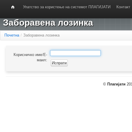
Упатство за користење на системот ПЛАГИЈАТИ
Контакт
Заборавена лозинка
Почетна
/
Заборавена лозинка
Корисничко име/Е-
маил:
©
Плагијати
201