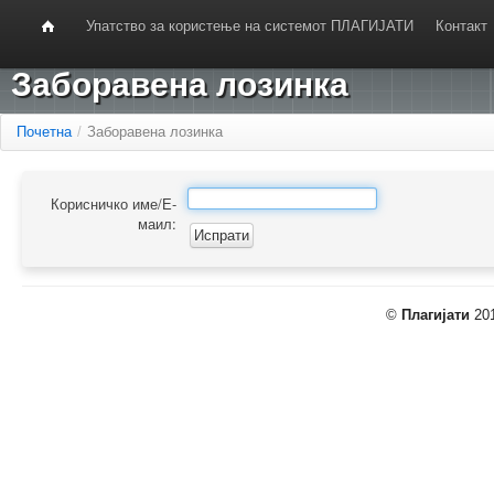
Упатство за користење на системот ПЛАГИЈАТИ
Контакт
Заборавена лозинка
Почетна
/
Заборавена лозинка
Корисничко име/Е-
маил:
©
Плагијати
201