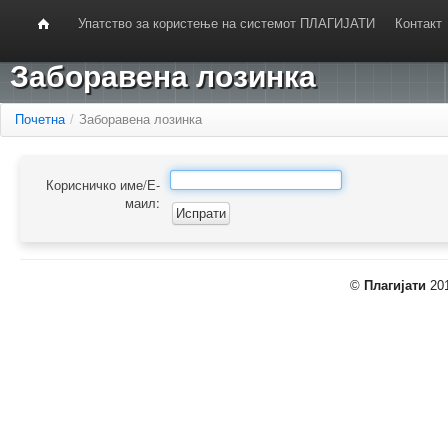
Упатство за користење на системот ПЛАГИЈАТИ
Контакт
Заборавена лозинка
Почетна
/
Заборавена лозинка
Корисничко име/Е-
маил:
©
Плагијати
201