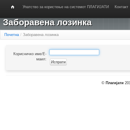
Упатство за користење на системот ПЛАГИЈАТИ
Контакт
Заборавена лозинка
Почетна
/
Заборавена лозинка
Корисничко име/Е-
маил:
©
Плагијати
201