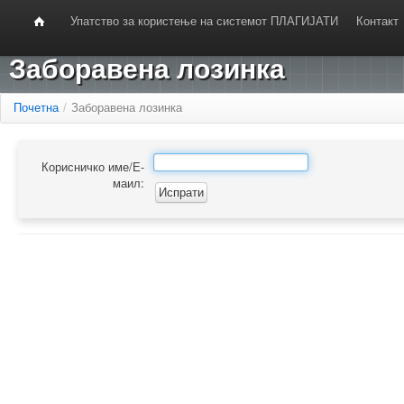
Упатство за користење на системот ПЛАГИЈАТИ
Контакт
Заборавена лозинка
Почетна
/
Заборавена лозинка
Корисничко име/Е-
маил: