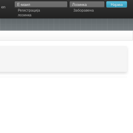
en
Регистрација
Заборавена
лозинка