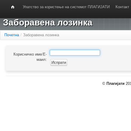
Упатство за користење на системот ПЛАГИЈАТИ
Контакт
Заборавена лозинка
Почетна
/
Заборавена лозинка
Корисничко име/Е-
маил:
©
Плагијати
201